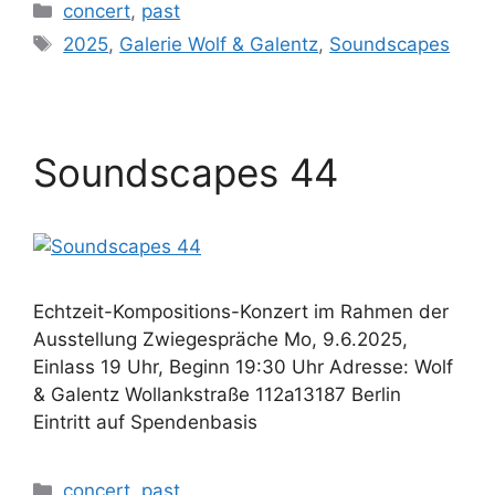
Kategorien
concert
,
past
Schlagwörter
2025
,
Galerie Wolf & Galentz
,
Soundscapes
Soundscapes 44
Echtzeit-Kompositions-Konzert im Rahmen der
Ausstellung Zwiegespräche Mo, 9.6.2025,
Einlass 19 Uhr, Beginn 19:30 Uhr Adresse: Wolf
& Galentz Wollankstraße 112a13187 Berlin
Eintritt auf Spendenbasis
Kategorien
concert
,
past