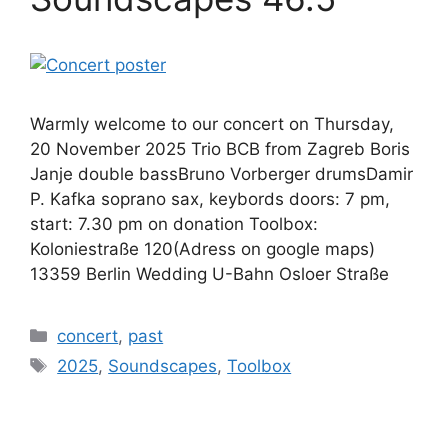
Warmly welcome to our concert on Thursday,
20 November 2025 Trio BCB from Zagreb Boris
Janje double bassBruno Vorberger drumsDamir
P. Kafka soprano sax, keybords doors: 7 pm,
start: 7.30 pm on donation Toolbox:
Koloniestraße 120(Adress on google maps)
13359 Berlin Wedding U-Bahn Osloer Straße
Kategorien
concert
,
past
Schlagwörter
2025
,
Soundscapes
,
Toolbox