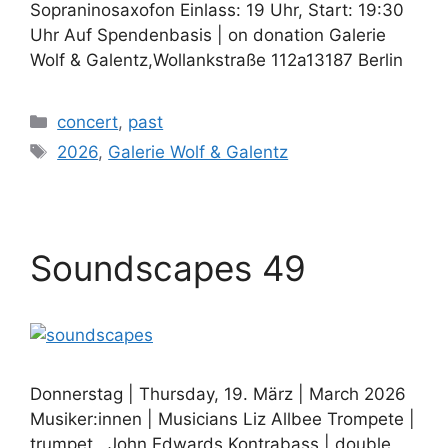
Sopraninosaxofon Einlass: 19 Uhr, Start: 19:30
Uhr Auf Spendenbasis | on donation Galerie
Wolf & Galentz,Wollankstraße 112a13187 Berlin
Kategorien
concert
,
past
Schlagwörter
2026
,
Galerie Wolf & Galentz
Soundscapes 49
Donnerstag | Thursday, 19. März | March 2026
Musiker:innen | Musicians Liz Allbee Trompete |
trumpet John Edwards Kontrabass | double