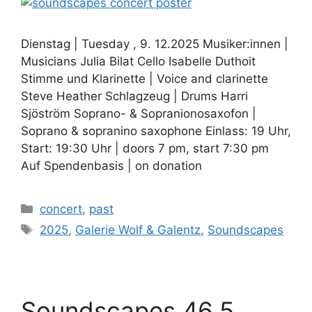
Dienstag | Tuesday , 9. 12.2025 Musiker:innen |
Musicians Julia Bilat Cello Isabelle Duthoit
Stimme und Klarinette | Voice and clarinette
Steve Heather Schlagzeug | Drums Harri
Sjöström Soprano- & Sopranionosaxofon |
Soprano & sopranino saxophone Einlass: 19 Uhr,
Start: 19:30 Uhr | doors 7 pm, start 7:30 pm
Auf Spendenbasis | on donation
Kategorien
concert
,
past
Schlagwörter
2025
,
Galerie Wolf & Galentz
,
Soundscapes
Soundscapes 46.5