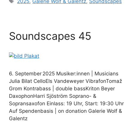
Schlagwörter
2025
,
Galerie Wolf & Galentz
,
Soundscapes
Soundscapes 45
6. September 2025 Musiker:innen | Musicians
Julia Bilat CelloEls Vandeweyer VibrafonTomaž
Grom Kontrabass | double bassKriton Beyer
DaxophonHarri Sjöström Soprano- &
Sopransaxofon Einlass: 19 Uhr, Start: 19:30 Uhr
Auf Spendenbasis | on donation Galerie Wolf &
Galentz