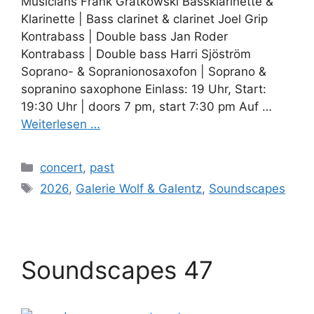
Musicians Frank Gratkowski Bassklarinette &
Klarinette | Bass clarinet & clarinet Joel Grip
Kontrabass | Double bass Jan Roder
Kontrabass | Double bass Harri Sjöström
Soprano- & Sopranionosaxofon | Soprano &
sopranino saxophone Einlass: 19 Uhr, Start:
19:30 Uhr | doors 7 pm, start 7:30 pm Auf …
Weiterlesen …
Kategorien
concert
,
past
Schlagwörter
2026
,
Galerie Wolf & Galentz
,
Soundscapes
Soundscapes 47