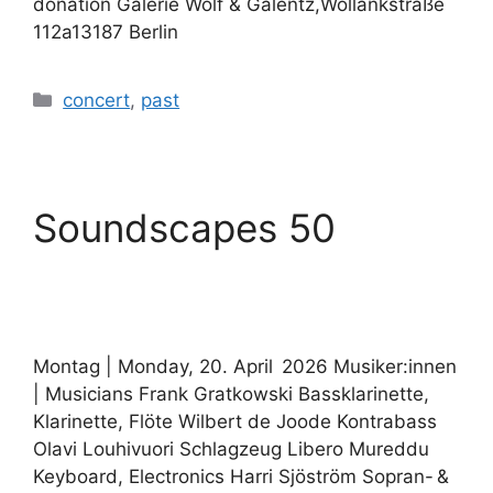
donation Galerie Wolf & Galentz,Wollankstraße
112a13187 Berlin
Kategorien
concert
,
past
Soundscapes 50
Montag | Monday, 20. April 2026 Musiker:innen
| Musicians Frank Gratkowski Bassklarinette,
Klarinette, Flöte Wilbert de Joode Kontrabass
Olavi Louhivuori Schlagzeug Libero Mureddu
Keyboard, Electronics Harri Sjöström Sopran- &